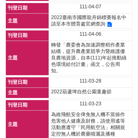
111-04-07
2022臺南市國際龍舟錦標賽報名中
請至本市體育處官網查詢
111-04-06
轉發「農委會為加速調整稻作產業
結構，提升農產業競爭力暨維護優
良農地資源，自本(111)年起推動綠
色環境給付計畫」函文，公告周
知。
111-03-28
2022葫蘆埤自然公園童趣節
111-03-23
為維飛航安全俾免無人機不當操作
危害他人健康及財務，請使用遙等
活動應遵守「民用航空法」相關規
定控無人機於農藥噴灑及播種