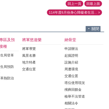
回上一頁
回最上面
114年度6月份身心障礙者生活...
關閉
專區及預
將軍悠遊樂
納骨堂
接種
將軍導覽
申請辦法
衛生局登革
風景名勝
起掘證明
地方特產
設施介紹
衛生局預防
交通位置
周遭環境
種
交通位置
登革熱防治
塔位使用現況
殯葬回饋金
檢舉不法管道
相關法令