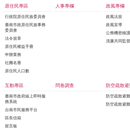
原住民專區
人事專欄
政風專欄
行政院原住民族委員會
政風法規
臺南市政原住民族事務
政風宣導
委員會
公務機密維
法令規章
清廉共同監
原住民權益手冊
申辦業務
社團名冊
原住民人口數
互動專區
問卷調查
防空疏散避
臺南市政府線上即時服
防空疏散避
務系統
防空疏散避
台南市民服務平台
區長信箱
留言板