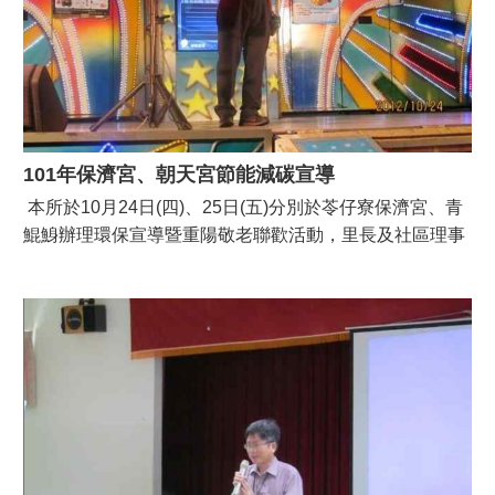
101年保濟宮、朝天宮節能減碳宣導
本所於10月24日(四)、25日(五)分別於苓仔寮保濟宮、青
鯤鯓辦理環保宣導暨重陽敬老聯歡活動，里長及社區理事
長大多出席，每場參與民眾約200多人，感謝何朝明理事
長擔任義務主持人並感謝素珍老師協調區內7個社區40多
人表演舞蹈。