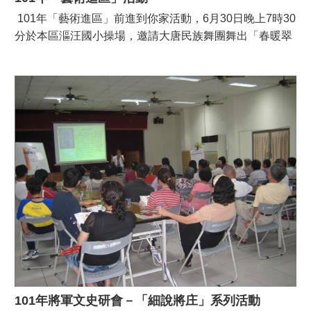
101年「藝術進區」前進到你家活動，6月30日晚上7時30
分於本區漚汪國小操場，邀請大唐民族舞團舞出「春暖翠
戀」，此為本區難得的大型表演，加上天公作美，演出內
容既傳統又創新，帶給民眾不同的視覺饗宴，活動圓滿成
功。
101年將軍文史研會－「細說將庄」系列活動