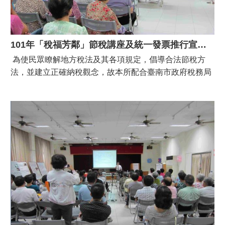
101年「稅福芳鄰」節稅講座及統一發票推行宣導活動
為使民眾瞭解地方稅法及其各項規定，倡導合法節稅方
法，並建立正確納稅觀念，故本所配合臺南市政府稅務局
於101年9月19日（星期三）上午9時30分至10時30分假本
區老人文康活動中心辦理「101年度『稅福芳鄰』節稅講
座及統一發票推行宣導活動」，參加名眾近60人次，本次
活動不僅讓民眾有了正確的節稅觀念，也響應了捐發票作
公益的善行。