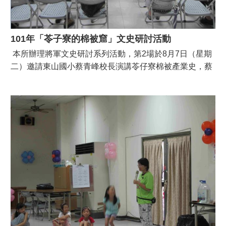
101年「苓子寮的棉被窟」文史研討活動
本所辦理將軍文史研討系列活動，第2場於8月7日（星期
二）邀請東山國小蔡青峰校長演講苓仔寮棉被產業史，蔡
校長對於苓仔寮棉被產業史研究著力甚多，因此吸引約90
位聽眾參與，內容精彩，講師與聽眾互動良好，本所並全
程錄成DVD，加以保存。