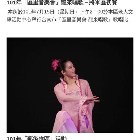
101年「區里音樂會」龍來唱歌－將軍區初賽
本所於101年7月15日（星期日）下午2：00於本區老人文
康活動中心舉行台南市『區里音樂會-龍來唱歌』歌唱比
賽，從28位參賽者中順利選出菁英組7名、樂齡組5名，參
賽者將代表將軍區參加複賽。
101年「藝術進區」活動