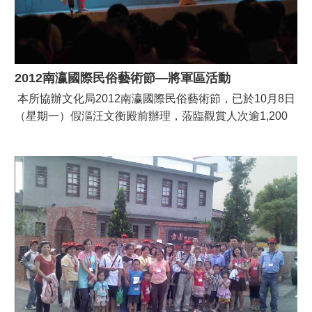
2012南瀛國際民俗藝術節—將軍區活動
本所協辦文化局2012南瀛國際民俗藝術節，已於10月8日
（星期一）假漚汪文衡殿前辦理，蒞臨觀賞人次逾1,200
人，感謝文衡殿提供表演場地及贊助表演團體歐式自助
餐；漚汪國小提供用餐及後場場地，使得大會圓滿成功。