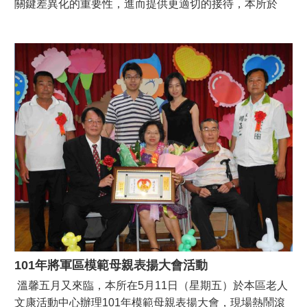
關鍵差異化的重要性，進而提供更適切的接待，本所於
101年5月24日（星期四）下午1時30分，特別聘請凱爾服
務管理顧問公司廖家宏經理現場講授電話服務禮儀暨臨櫃
服務課程，老師妙語如珠加上互動式溝通，現場笑聲連
連，在歡樂氣氛中劃下完美句點。
101年將軍區模範母親表揚大會活動
溫馨五月又來臨，本所在5月11日（星期五）於本區老人
文康活動中心辦理101年模範母親表揚大會，現場熱鬧滾