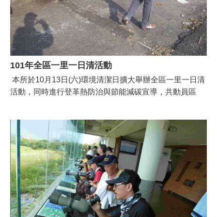
101年全區一里一日清活動
本所於10月13日(六)環境清潔日擴大舉辦全區一里一日清
活動，同時進行登革熱防治與節能減碳宣導，共動員區
長、主秘、公所員工、清潔隊、衛生所、里長、社區理事
長、環保義工及防疫隊等共496人參加。