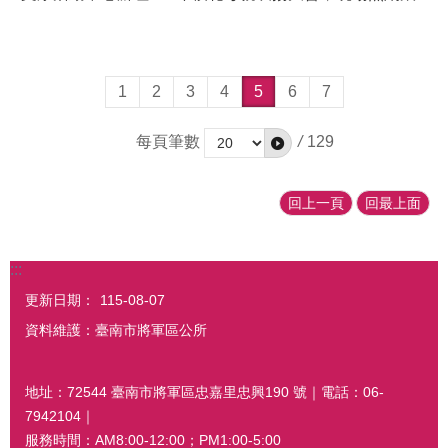
滾、和樂融融，恭喜所有受獎的媽媽，也祝福全天下媽咪
「母親節HAPPY！」
1
2
3
4
5
6
7
每頁筆數
/
129
回上一頁
回最上面
:::
更新日期：
115-08-07
資料維護：臺南市將軍區公所
地址：72544 臺南市將軍區忠嘉里忠興190 號｜電話：06-
7942104｜
服務時間：AM8:00-12:00；PM1:00-5:00