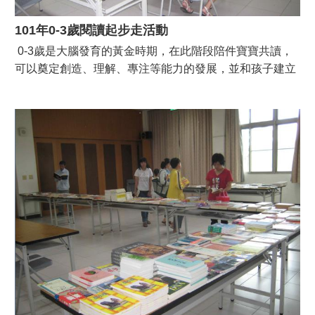
101年0-3歲閱讀起步走活動
0-3歲是大腦發育的黃金時期，在此階段陪件寶寶共讀，
可以奠定創造、理解、專注等能力的發展，並和孩子建立
緊密的親子關係，培養樂於閱讀的好習慣。本次講座於
101年7月22日（星期日）上午9時30分特別邀請陳淑貞老
師主講，透過童謠與手指謠的技巧，讓故事更生動有趣。