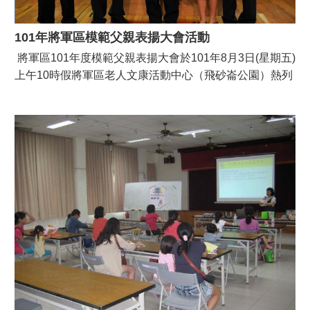
101年將軍區模範父親表揚大會活動
將軍區101年度模範父親表揚大會於101年8月3日(星期五)
上午10時假將軍區老人文康活動中心（飛砂崙公園）熱列
展開，會中除邀請各里模範父親代表及眷屬、里長、地方
人士共襄盛舉外，更有將軍幼兒園學童帶來活力舞蹈串
場，炒熱現場氣氛，會後更準備精緻可口的西式自助餐點
讓與會人士享用，活動在歡樂氣氛中劃下完美句點。 祝福
全天下所有８８們；父親節快樂！