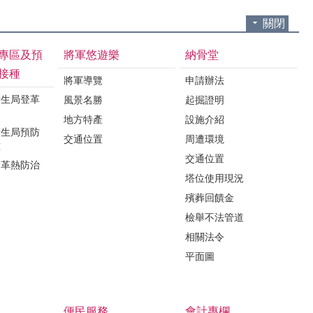
關閉
專區及預
將軍悠遊樂
納骨堂
接種
將軍導覽
申請辦法
衛生局登革
風景名勝
起掘證明
地方特產
設施介紹
衛生局預防
交通位置
周遭環境
種
交通位置
登革熱防治
塔位使用現況
殯葬回饋金
檢舉不法管道
相關法令
平面圖
便民服務
會計專欄