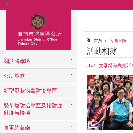
:::
跳到主要內容區塊
:::
首頁
活動相簿
活動相簿
:::
關於將軍區
113年度母親節表揚活
公所團隊
新型冠狀病毒防疫專區
登革熱防治專區及預防注
射疫苗接種
將軍悠遊樂