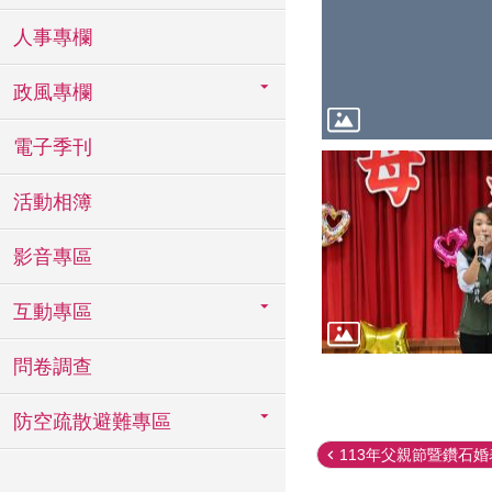
人事專欄
政風專欄
電子季刊
活動相簿
影音專區
互動專區
問卷調查
防空疏散避難專區
113年父親節暨鑽石婚表