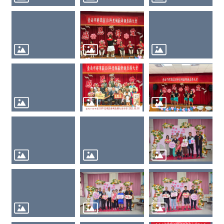
苗
接
種
將
軍
悠
遊
樂
納
骨
堂
災
害
防
救
專
區
常