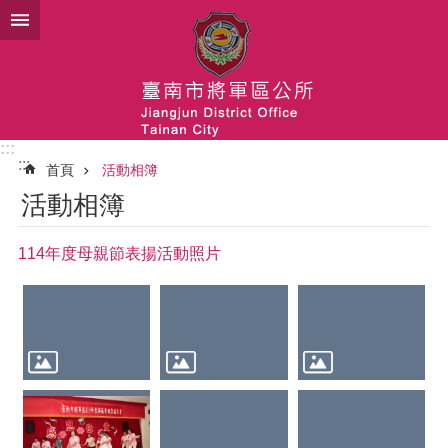
搜
跳到主要內容區塊
尋
進
階
搜
尋
:::
:::
首頁
活動相簿
關
活動相簿
於
將
軍
114年度母親節表揚活動照片
區
公
所
團
隊
新
型