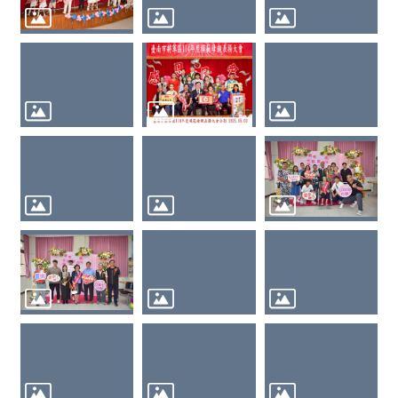
冠
狀
病
毒
防
疫
專
區
登
革
熱
防
治
專
區
及
預
防
注
射
疫