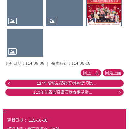
見
問
答
集
公
開
資
訊
公
刊登日期：114-05-05
修改時間：114-05-05
務
回上一頁
回最上面
統
計
114年父親節暨鑽石婚表揚活動...
便
113年父親節暨鑽石婚表揚活動...
民
服
務
:::
會
更新日期：
115-08-06
計
資料維護：臺南市將軍區公所