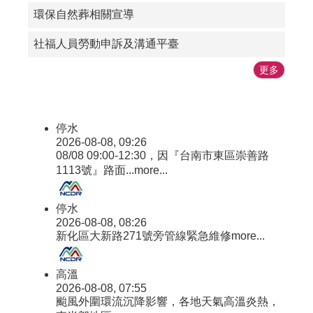
見
環保自然葬相關宣導
問
答
社福人員勞動申訴及溝通平臺
集
更多
公
開
資
訊
停水
2026-08-08, 09:26
公
08/08 09:00-12:30，因『台南市東區崇善路
務
1113號』路面...
more...
統
計
停水
便
2026-08-08, 08:26
民
新化區大新路271號旁管線緊急維修
more...
服
務
高溫
2026-08-08, 07:55
會
颱風外圍環流沉降影響，各地天氣高溫炎熱，
計