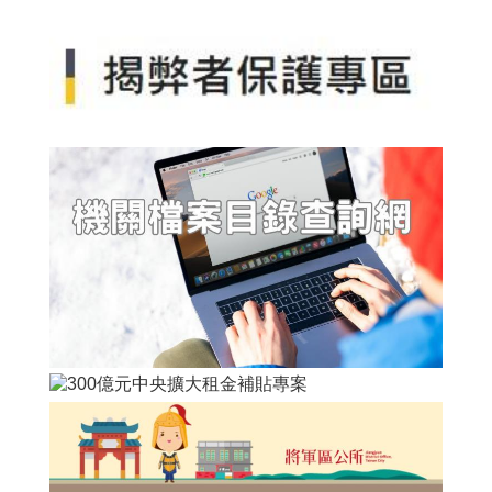
分
類
檢
索
回
首
頁
English
市
府
首
頁