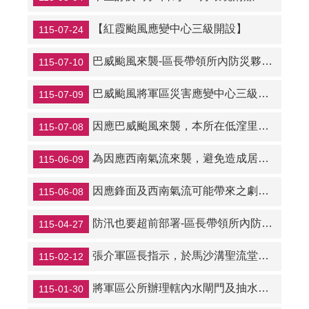
冠
狀
【紅霞颱風應變中心三級開設】
115-07-24
病
毒
防
巴威颱風來襲-區長帶領所內防災夥伴及勞務廠商巡視防洪設備，做好防颱整備來守護里民安全
115-07-10
疫
專
巴威颱風將軍區災害應變中心三級開設
115-07-09
區
因應巴威颱風來襲，本所在低漥里別之住宅預佈防汛砂包，避免造成居民住屋積淹水，並公告砂包及防水擋板領取訊息
115-07-08
登
革
為因應西南氣流來襲，避免造成居民住屋積淹水，張貼「砂包領取公告」宣導
熱
115-06-09
防
治
因應鋒面及西南氣流可能帶來之劇烈降雨影響-區長帶領所內防災夥伴及勞務廠商巡視水閘門、抽水機組等運作狀況。
115-06-08
專
區
防汛也要超前部署-區長帶領所內防災夥伴巡視抽水站、水閘門、抽水機組、砂包及防水擋板設備完成防汛整備工作
115-04-27
及
預
張介軍區長指示，於馬沙溝聖流堂磚瓦暫置區加蓋帆布，以防止揚塵擴散。
115-02-12
防
注
將軍區公所辦理轄內水閘門及抽水機組操作人員教育演練及防災宣導活動
115-01-30
射
疫