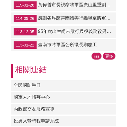
苗
黃偉哲市長視察將軍區廣山里重劃區農路改善工程
115-01-28
接
種
感謝各界慈善團體善行義舉至將軍區辦理關懷慰問活動
114-09-26
將
95年次出生尚未履行兵役義務役男自明（114）年1月1日起出境應經核准
113-12-05
軍
悠
遊
臺南市將軍區公所徵長期志工
113-01-22
樂
rss
更多
納
骨
相關連結
堂
災
全民國防手冊
害
防
國軍人才招募中心
救
專
內政部交友服務宣導
區
役男入營時程申請系統
常