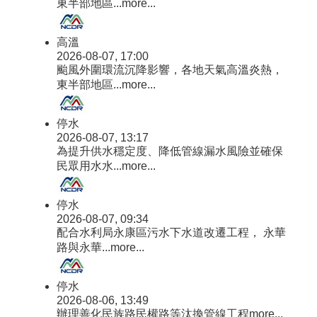
東半部地區...
more...
專
欄
高溫
性
2026-08-07, 17:00
別
颱風外圍環流沉降影響，各地天氣高溫炎熱，
主
東半部地區...
more...
流
化
專
停水
2026-08-07, 13:17
區
為提升供水穩定度、降低管線漏水風險並確保
原
民眾用水水...
more...
住
民
停水
專
2026-08-07, 09:34
區
配合水利局永康區污水下水道改遷工程， 永華
路與永華...
more...
人
事
專
停水
欄
2026-08-06, 13:49
辦理善化民族路民權路等汰換管線工程
more...