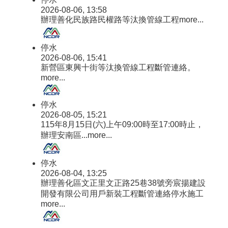
專
2026-08-06, 13:58
區
辦理善化民族路民權路等汰換管線工程
more...
問
卷
停水
調
2026-08-06, 15:41
查
新營區東興十街等汰換管線工程斷管連絡。
more...
防
空
停水
疏
2026-08-05, 15:21
散
115年8月15日(六)上午09:00時至17:00時止，
避
辦理安南區...
more...
難
專
區
停水
2026-08-04, 13:25
辦理善化區文正里文正路25巷38號旁宸揚建設
網
開發有限公司用戶新裝工程斷管連絡停水施工
站
more...
導
覽