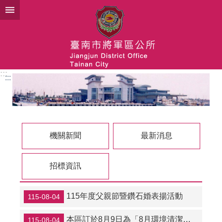
搜
跳到主要內容區塊
尋
進
階
搜
尋
:::
:::
關
於
將
軍
區
機關新聞
最新消息
公
所
招標資訊
團
隊
115年度父親節暨鑽石婚表揚活動
115-08-04
新
型
本區訂於8月9日為「8月環境清潔日」維護家園大家一起來！
115-08-04