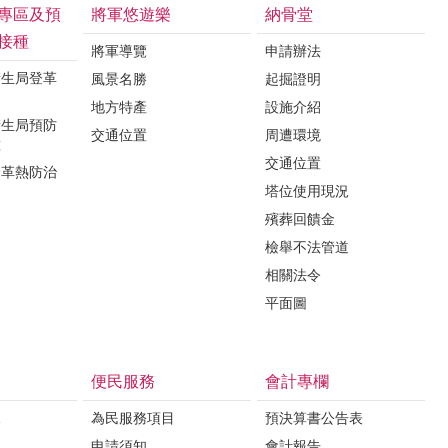
專區及預
將軍悠遊樂
納骨堂
接種
將軍導覽
申請辦法
衛生局登革
風景名勝
起掘證明
地方特產
設施介紹
衛生局預防
交通位置
周遭環境
種
交通位置
登革熱防治
塔位使用現況
殯葬回饋金
檢舉不法管道
相關法令
平面圖
便民服務
會計專欄
課
為民服務項目
預決算書公告表
申請須知
會計報告