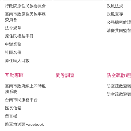
行政院原住民族委員會
政風法規
臺南市政原住民族事務
政風宣導
委員會
公務機密維
法令規章
清廉共同監
原住民權益手冊
申辦業務
社團名冊
原住民人口數
互動專區
問卷調查
防空疏散避
臺南市政府線上即時服
防空疏散避
務系統
防空疏散避
台南市民服務平台
區長信箱
留言板
將軍放送頭Facebook