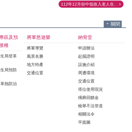
112年12月份中低收入老人生...
關閉
專區及預
將軍悠遊樂
納骨堂
接種
將軍導覽
申請辦法
衛生局登革
風景名勝
起掘證明
地方特產
設施介紹
衛生局預防
交通位置
周遭環境
種
交通位置
登革熱防治
塔位使用現況
殯葬回饋金
檢舉不法管道
相關法令
平面圖