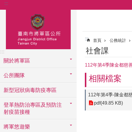
:::
跳到主要內容區塊
:::
首頁
公務統計
社會課
:::
關於將軍區
112年第4季陳金都慈
公所團隊
相關檔案
新型冠狀病毒防疫專區
112年第4季-陳金
pdf(49.85 KB)
登革熱防治專區及預防注
射疫苗接種
將軍悠遊樂