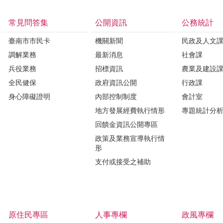
常見問答集
公開資訊
公務統計
臺南市市民卡
機關新聞
民政及人文
調解業務
最新消息
社會課
兵役業務
招標資訊
農業及建設
全民健保
政府資訊公開
行政課
身心障礙證明
內部控制制度
會計室
地方發展經費執行情形
專題統計分
回饋金資訊公開專區
政策及業務宣導執行情
形
支付或接受之補助
原住民專區
人事專欄
政風專欄