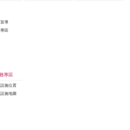
護宣導
督專區
難專區
難設施位置
難設施地圖