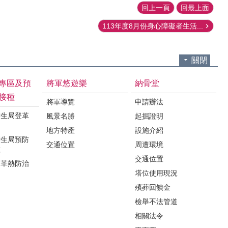
回上一頁
回最上面
113年度8月份身心障礙者生活...
關閉
專區及預
將軍悠遊樂
納骨堂
接種
將軍導覽
申請辦法
衛生局登革
風景名勝
起掘證明
地方特產
設施介紹
衛生局預防
交通位置
周遭環境
種
交通位置
登革熱防治
塔位使用現況
殯葬回饋金
檢舉不法管道
相關法令