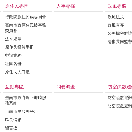
原住民專區
人事專欄
政風專欄
行政院原住民族委員會
政風法規
臺南市政原住民族事務
政風宣導
委員會
公務機密維
法令規章
清廉共同監
原住民權益手冊
申辦業務
社團名冊
原住民人口數
互動專區
問卷調查
防空疏散避
臺南市政府線上即時服
防空疏散避
務系統
防空疏散避
台南市民服務平台
區長信箱
留言板