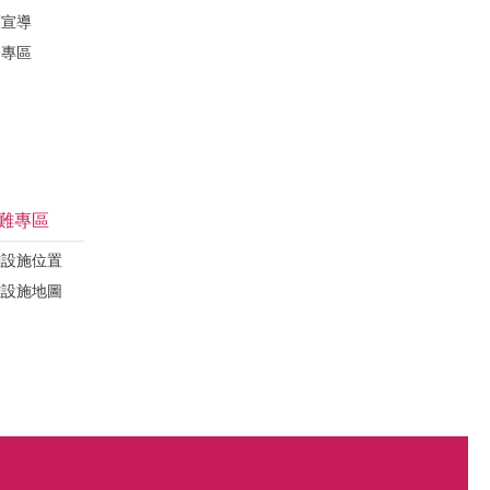
護宣導
督專區
難專區
難設施位置
難設施地圖