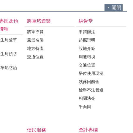
關閉
專區及預
將軍悠遊樂
納骨堂
接種
將軍導覽
申請辦法
衛生局登革
風景名勝
起掘證明
地方特產
設施介紹
衛生局預防
交通位置
周遭環境
種
交通位置
登革熱防治
塔位使用現況
殯葬回饋金
檢舉不法管道
相關法令
平面圖
便民服務
會計專欄