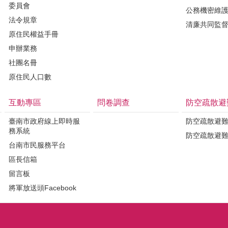
委員會
公務機密維
法令規章
清廉共同監
原住民權益手冊
申辦業務
社團名冊
原住民人口數
互動專區
問卷調查
防空疏散避
臺南市政府線上即時服
防空疏散避
務系統
防空疏散避
台南市民服務平台
區長信箱
留言板
將軍放送頭Facebook