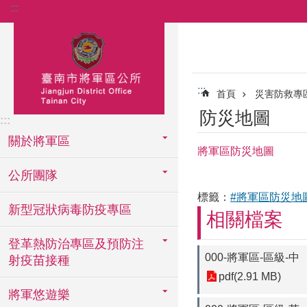
:::
跳到主要內容區塊
:::
首頁
災害防救專
防災地圖
:::
關於將軍區
將軍區防災地圖
公所團隊
標籤：
#將軍區防災地
新型冠狀病毒防疫專區
相關檔案
登革熱防治專區及預防注
000-將軍區-區級-中
射疫苗接種
pdf(2.91 MB)
將軍悠遊樂