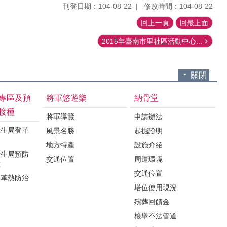
刊登日期：104-08-22
修改時間：104-08-22
回上一頁
回最上面
2015年臺南市里社區活動中心...
關閉
專區及預
將軍悠遊樂
納骨堂
接種
將軍導覽
申請辦法
衛生局登革
風景名勝
起掘證明
地方特產
設施介紹
衛生局預防
交通位置
周遭環境
種
交通位置
登革熱防治
塔位使用現況
殯葬回饋金
檢舉不法管道