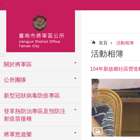
:::
跳到主要內容區塊
:::
首頁
活動相簿
活動相簿
:::
關於將軍區
104年新故鄉社區營
公所團隊
新型冠狀病毒防疫專區
登革熱防治專區及預防注
射疫苗接種
將軍悠遊樂