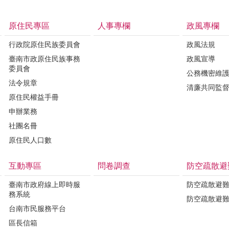
原住民專區
人事專欄
政風專欄
行政院原住民族委員會
政風法規
臺南市政原住民族事務
政風宣導
委員會
公務機密維
法令規章
清廉共同監
原住民權益手冊
申辦業務
社團名冊
原住民人口數
互動專區
問卷調查
防空疏散避
臺南市政府線上即時服
防空疏散避
務系統
防空疏散避
台南市民服務平台
區長信箱