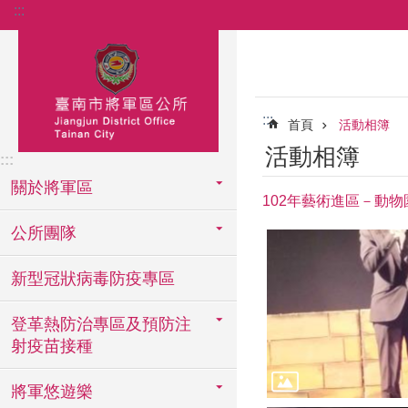
:::
跳到主要內容區塊
:::
首頁
活動相簿
活動相簿
:::
關於將軍區
102年藝術進區－動物
公所團隊
新型冠狀病毒防疫專區
登革熱防治專區及預防注
射疫苗接種
將軍悠遊樂