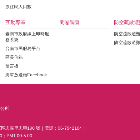
原住民人口數
互動專區
問卷調查
防空疏散避
臺南市政府線上即時服
防空疏散避
務系統
防空疏散避
台南市民服務平台
區長信箱
留言板
將軍放送頭Facebook
區公所
區忠嘉里忠興190 號｜電話：06-7942104｜
；PM1:00-5:00