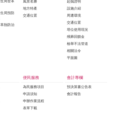
衛生局登革
風景名勝
起掘證明
地方特產
設施介紹
衛生局預防
交通位置
周遭環境
種
交通位置
登革熱防治
塔位使用現況
殯葬回饋金
檢舉不法管道
相關法令
平面圖
便民服務
會計專欄
課
為民服務項目
預決算書公告表
申請須知
會計報告
課
申辦作業流程
表單下載